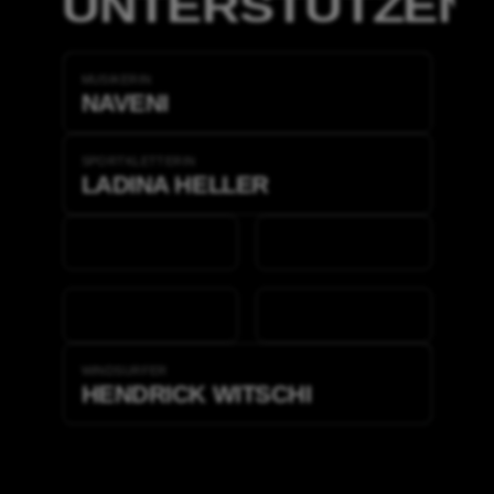
UNTERSTÜTZEN
MUSIKERIN
NAVENI
SPORTKLETTERIN
LADINA HELLER
WINDSURFER
HENDRICK WITSCHI