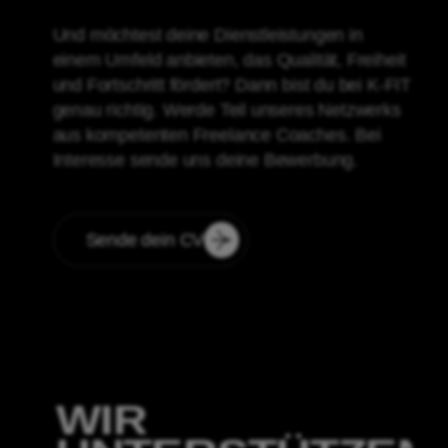
Und möchtest deine Dienstleistungen in
einem Umfeld anbieten, das Qualität, Freiheit
und Fortschritt fördert? Dann bist du bei K-FIT
genau richtig. Werde Teil unseres Netzwerks
aus kompetenten Freelance Coaches. Bei
Interesse sende uns deine Bewerbung.
Sende dein CV
WIR