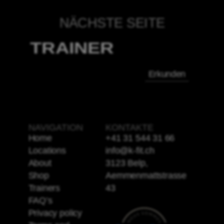
NÄCHSTE SEITE
TRAINER
Erkunden
NAVIGATION
KONTAKTE
Home
+41 31 544 31 66
Locations
info@k-fit.ch
About
3123 Belp,
Shop
Aemmenmattstrasse
Trainers
43
FAQ’s
Privacy policy