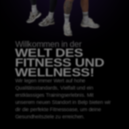
Willkommen in der
WELT DES
FITNESS UND
WELLNESS!
Wir legen immer Wert auf hohe
Qualitätsstandards, Vielfalt und ein
erstklassiges Trainingserlebnis. Mit
unserem neuen Standort in Belp bieten wir
dir die perfekte Fitnessoase, um deine
Gesundheitsziele zu erreichen.