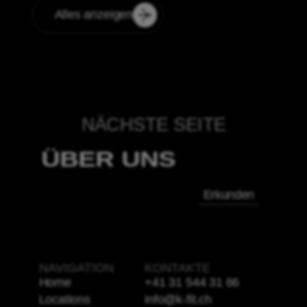
krankenkassenanerkannt. Das Mitglied kann
Alles anzeigen
die Anmeldebestätigung bei der
Krankenkasse einreichen, um einen Teil der
Kosten zurückerstattet zu bekommen.
Ansonsten kann man per Mail auf info@k-
fit.ch eine Krankenkassenbestätigung
anfragen.
NÄCHSTE SEITE
ÜBER UNS
Erkunden
NAVIGATION
KONTAKTE
Home
+41 31 544 31 66
Locations
info@k-fit.ch