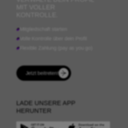
MIT VOLLER
KONTROLLE.
Mitgliedschaft starten
Volle Kontrolle über dein Profil
Flexible Zahlung (pay as you go)
Jetzt beitreten!
LADE UNSERE APP
HERUNTER