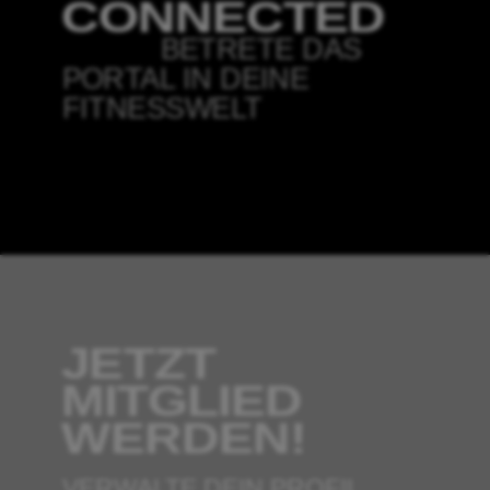
BETRETE DAS
PORTAL IN DEINE
FITNESSWELT
JETZT
MITGLIED
VERWALTE DEIN PROFIL