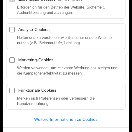
Das Fitnesscenter in Thun befindet sich direkt am
Erforderlich für den Betrieb der Website, Sicherheit,
Bahnhof im Stadtzentrum von Thun. Genauer gesagt:
Authentifizierung und Zahlungen.
'Ume Egge'.
Analyse-Cookies
NIEDERWANGEN
Helfen uns zu verstehen, wie Besucher unsere Website
nutzen (z.B. Seitenaufrufe, Leistung).
FREIBURGSTRASSE 566, 3172 NIEDERWANGEN
Marketing-Cookies
7/7 05:00 - 23:00
Werden verwendet, um relevante Werbung anzuzeigen und
Teste das Studio
kostenlos während der
Personal vor Ort
die Kampagneneffektivität zu messen.
Betreuungszeiten
.
Di/Do 18:00 – 20:00 Uhr
Buche einen
kostenlosen Rundgang
im
Sa 10:00 – 12:00 Uhr
Funktionale Cookies
Studio deiner Wahl inklusive
Merken sich Präferenzen oder verbessern die
Schnuppertraining ohne Trainer
oder
Das Fitnesscenter in Niederwangen liegt 200m vom
Benutzererfahrung.
komm einfach während der
Bahnhof Niederwangen entfernt und verfügt über
Betreuungszeiten
vorbei, wenn unser
reichlich Parkplätze sowohl vor als auch hinter dem
Weitere Informationen zu Cookies
Team vor Ort ist.
Gebäude für unsere Mitglieder.