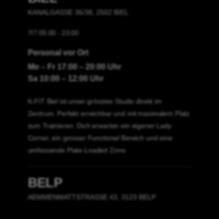
KANALGASSE 36/38, 2502 BIEL
7/7 05:00 - 23:00
Personal vor Ort
Mo – Fr 17:00 – 20:00 Uhr
Sa 10:00 – 12:00 Uhr
K-FIT Biel ist unser grösstes Studio direkt im
Zentrum. Perfekt erreichbar und mit maximalem Platz
zum Trainieren. Dich erwarten ein eigener Lady
Corner, ein grosser Functional Bereich und eine
umfassende Plate-Loaded Zone.
BELP
AEMMENMATTSTRASSE 43, 3123 BELP
7/7 05:00 - 23:00